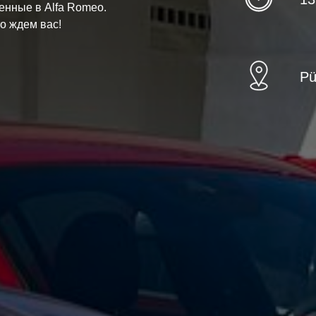
енные в Alfa Romeo.
то ждем вас!
Pü