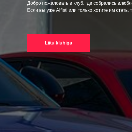
Добро пожаловать в клуб, где собрались влюбл
Если вы уже Alfisti или только хотите им стать, 
Liitu klubiga