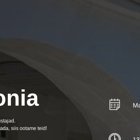
onia
Ma
stajad.
aada, siis ootame teid!
13